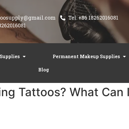
ttoosupply@gmail.com
Tel: +86 18262016081
8262016081
 Supplies
Permanent Makeup Supplies
Blog
ing Tattoos? What Can 